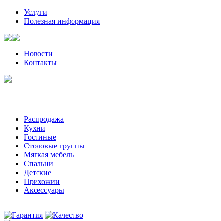
Услуги
Полезная информация
Новости
Контакты
Санкт-Петербург, Волынский пер, д. 2 | +7 (921) 905-08-08
Пожалуйста, звоните за час-два до визита к нам
Распродажа
Кухни
Гостиные
Столовые группы
Мягкая мебель
Спальни
Детские
Прихожии
Аксессуары