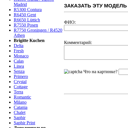
Madrid
ЗАКАЗАТЬ ЭТУ МОДЕЛЬ
R5300 Contura
R6450 Gent
R6650 Lüttich
ФИО:
R7550 Posen
R7750 Groningen / R4520
Athen
Brigitte Kuchen
Комментарий:
Delta
Fresh
Monaco
Calas
Linea
Senza
Что на картинке?
Primero
Crystal
Cottage
Terra
Romantic
Milano
Catania
Chalet
Saphir
Saphir Print
Дополнительно