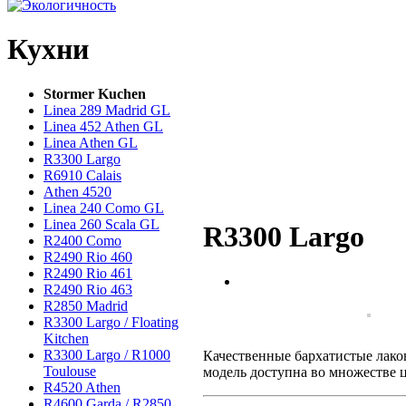
Кухни
Stormer Kuchen
Linea 289 Madrid GL
Linea 452 Athen GL
Linea Athen GL
R3300 Largo
R6910 Calais
Athen 4520
Linea 240 Como GL
Linea 260 Scala GL
R3300 Largo
R2400 Como
R2490 Rio 460
R2490 Rio 461
R2490 Rio 463
R2850 Madrid
R3300 Largo / Floating
Kitchen
R3300 Largo / R1000
Качественные бархатистые лако
Toulouse
модель доступна во множестве ц
R4520 Athen
R4600 Garda / R2850