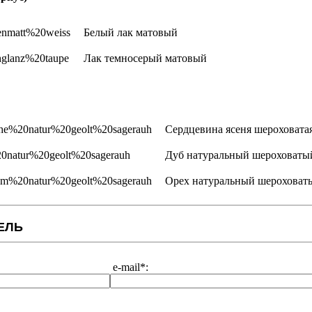
Белый лак матовый
Лак темносерый матовый
Сердцевина ясеня шероховата
Дуб натуральный шероховаты
Орех натуральный шероховат
ЕЛЬ
e-mail*: