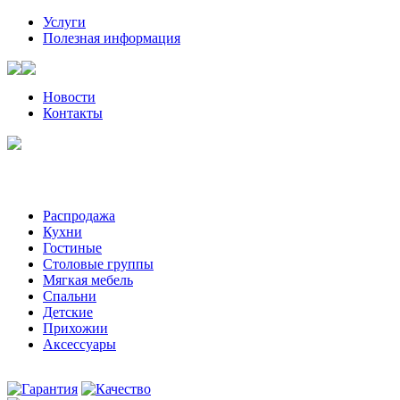
Услуги
Полезная информация
Новости
Контакты
Санкт-Петербург, Волынский пер, д. 2 | +7 (921) 905-08-08
Пожалуйста, звоните за час-два до визита к нам
Распродажа
Кухни
Гостиные
Столовые группы
Мягкая мебель
Спальни
Детские
Прихожии
Аксессуары