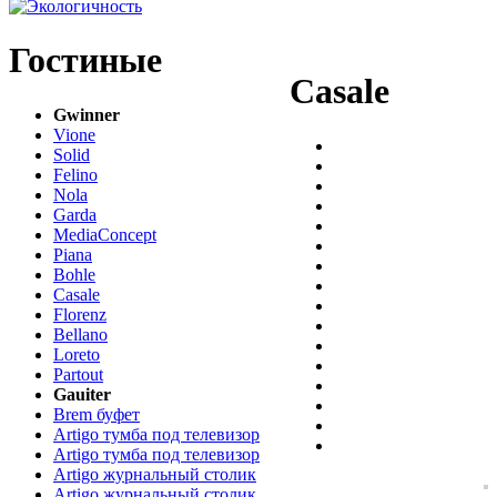
Гостиные
Casale
Gwinner
Vione
Solid
Felino
Nola
Garda
MediaConcept
Piana
Bohle
Casale
Florenz
Bellano
Loreto
Partout
Gauiter
Brem буфет
Artigo тумба под телевизор
Artigo тумба под телевизор
Artigo журнальный столик
Artigo журнальный столик