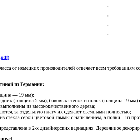
.pdf)
класса от немецких производителей отвечает всем требованиям 
стиной из Германии:
щина — 19 мм);
дних (толщина 5 мм), боковых стенок и полок (толщина 19 мм) 
 выполнены из высококачественного дерева;
ются, за отдельную плату их сделают съемными полностью;
из стекла серой цветовой гаммы с напылением, а полки – из про
представлена в 2-х дизайнерских вариациях. Деревянное декориро
орпус)