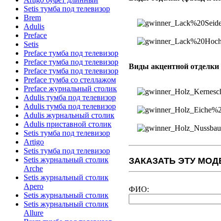
Setis тумба под телевизор
Brem
Adulis
Preface
Setis
Preface тумба под телевизор
Preface тумба под телевизор
Виды акцентной отделки
Preface тумба под телевизор
Preface тумба со стеллажом
Preface журнальный столик
Adulis тумба под телевизор
Adulis тумба под телевизор
Adulis журнальный столик
Adulis приставной столик
Setis тумба под телевизор
Artigo
Setis тумба под телевизор
Setis журнальный столик
ЗАКАЗАТЬ ЭТУ МОД
Arche
Setis журнальный столик
Apero
ФИО:
Setis журнальный столик
Setis журнальный столик
Allure