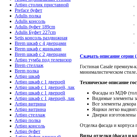
Artigo столик приставной
Preface буфет
Adulis полка
Adulis консоль
Adulis буфет 189cm
Adulis Буфет 227cm
Setis консоль раздвижная
Brem шкаф с 4 дверцами
Brem шкаф с ящиками
Brem шкаф с 2 дверцами
Скачать описание серии (
Artigo тумба под телевизор
Brem стеллаж
Гостиная Casale премиум-
Brem полка
минималистическом стиле.
Artigo шкаф
Artigo шкаф с 1 дверцей
Техническое описание го
Artigo шкаф с 1 дверцей, лак
Artigo шкаф с 1 дверцей
Фасады из МДФ (тол
Artigo шкаф с 1 дверцей, лак
Видимые элементы за
Artigo витрина
Все элементы декора
Artigo витрина
Ящики легко выдвига
Artigo стеллаж
Дверки изготовлены 
Artigo полка
Отделка фасада и корпуса 
Artigo консоль
Artigo буфет
Виды отделки (фасад и к
Artigo буфет длинный