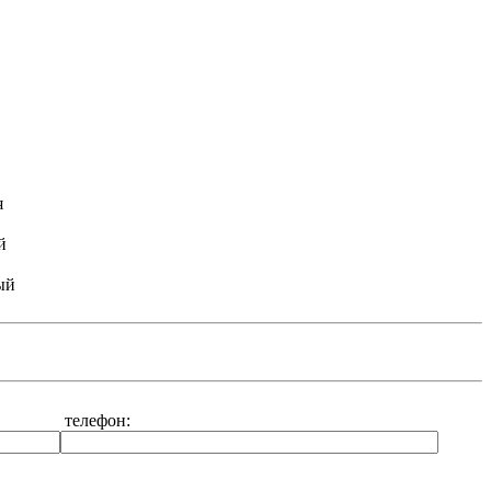
я
й
ый
телефон: