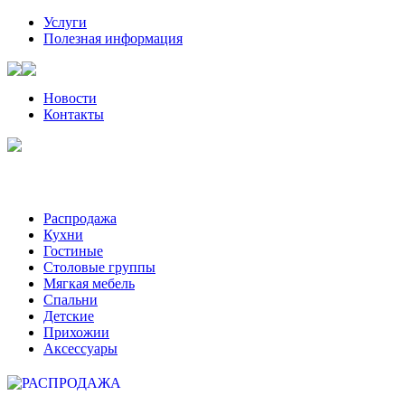
Услуги
Полезная информация
Новости
Контакты
Санкт-Петербург, Волынский пер, д. 2 | +7 (921) 905-08-08
Пожалуйста, звоните за час-два до визита к нам
Распродажа
Кухни
Гостиные
Столовые группы
Мягкая мебель
Спальни
Детские
Прихожии
Аксессуары
РАСПРОДАЖА