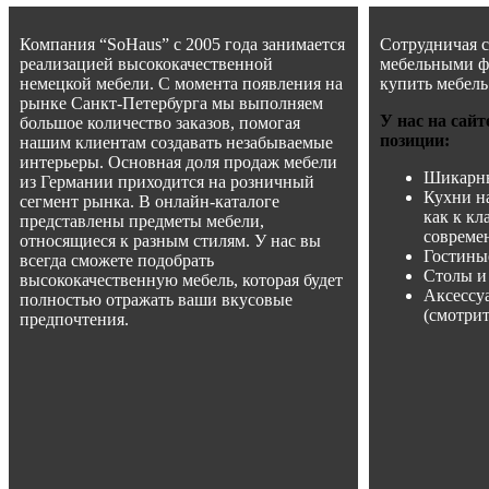
Компания “SoHaus” с 2005 года занимается
Сотрудничая 
реализацией высококачественной
мебельными ф
немецкой мебели. С момента появления на
купить мебель
рынке Санкт-Петербурга мы выполняем
У нас на сай
большое количество заказов, помогая
позиции:
нашим клиентам создавать незабываемые
интерьеры. Основная доля продаж мебели
Шикарны
из Германии приходится на розничный
Кухни на
сегмент рынка. В онлайн-каталоге
как к кл
представлены предметы мебели,
совреме
относящиеся к разным стилям. У нас вы
Гостины
всегда сможете подобрать
Столы и 
высококачественную мебель, которая будет
Аксессу
полностью отражать ваши вкусовые
(смотрите
предпочтения.