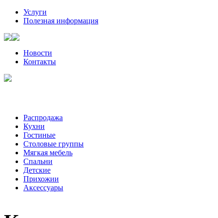
Услуги
Полезная информация
Новости
Контакты
Санкт-Петербург, Волынский пер, д. 2 | +7 (921) 905-08-08
Пожалуйста, звоните за час-два до визита к нам
Распродажа
Кухни
Гостиные
Столовые группы
Мягкая мебель
Спальни
Детские
Прихожии
Аксессуары