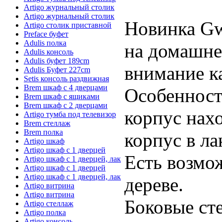
Artigo журнальный столик
Artigo журнальный столик
Новинка Gw
Artigo столик приставной
Preface буфет
Adulis полка
на домашней
Adulis консоль
Adulis буфет 189cm
внимание к
Adulis Буфет 227cm
Setis консоль раздвижная
Brem шкаф с 4 дверцами
Особенност
Brem шкаф с ящиками
Brem шкаф с 2 дверцами
корпус нах
Artigo тумба под телевизор
Brem стеллаж
Brem полка
корпус в ла
Artigo шкаф
Artigo шкаф с 1 дверцей
Есть возмо
Artigo шкаф с 1 дверцей, лак
Artigo шкаф с 1 дверцей
Artigo шкаф с 1 дверцей, лак
дереве.
Artigo витрина
Artigo витрина
Боковые ст
Artigo стеллаж
Artigo полка
Artigo консоль