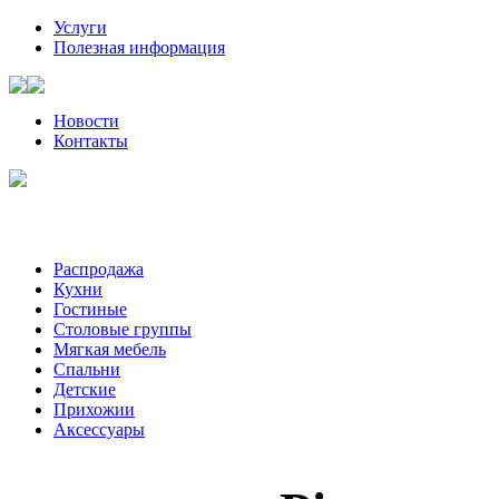
Услуги
Полезная информация
Новости
Контакты
Санкт-Петербург, Волынский пер, д. 2 | +7 (921) 905-08-08
Пожалуйста, звоните за час-два до визита к нам
Распродажа
Кухни
Гостиные
Столовые группы
Мягкая мебель
Спальни
Детские
Прихожии
Аксессуары