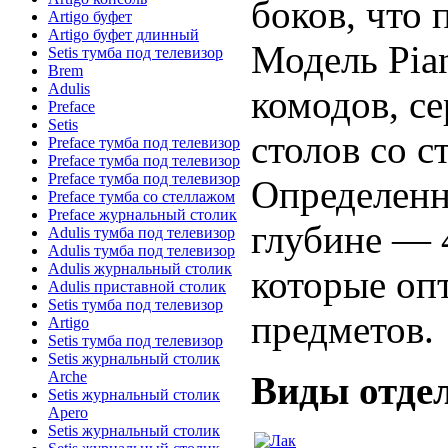
боков, что 
Artigo буфет
Artigo буфет длинный
Модель Pia
Setis тумба под телевизор
Brem
Adulis
комодов, се
Preface
Setis
столов со с
Preface тумба под телевизор
Preface тумба под телевизор
Preface тумба под телевизор
Определенн
Preface тумба со стеллажом
Preface журнальный столик
глубине — 4
Adulis тумба под телевизор
Adulis тумба под телевизор
Adulis журнальный столик
которые оп
Adulis приставной столик
Setis тумба под телевизор
предметов.
Artigo
Setis тумба под телевизор
Setis журнальный столик
Arche
Виды отдел
Setis журнальный столик
Apero
Setis журнальный столик