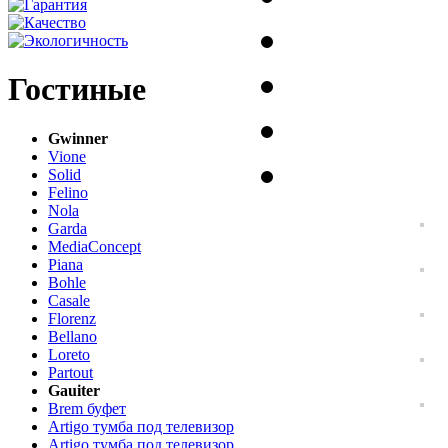
Гостиные
Gwinner
Vione
Solid
Felino
Nola
Garda
MediaConcept
Piana
Bohle
Casale
Florenz
Bellano
Loreto
Partout
Gauiter
Brem буфет
Artigo тумба под телевизор
Artigo тумба под телевизор