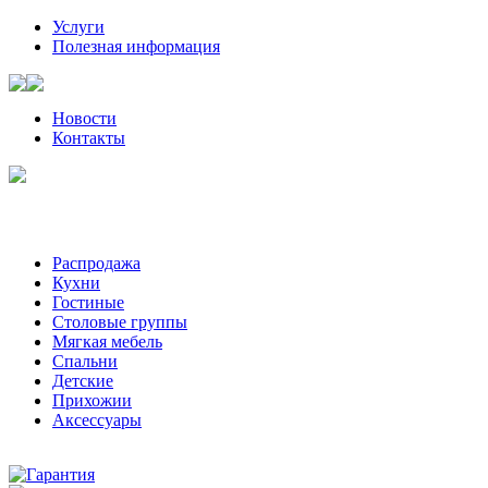
Услуги
Полезная информация
Новости
Контакты
Санкт-Петербург, Волынский пер, д. 2 | +7 (921) 905-08-08
Пожалуйста, звоните за час-два до визита к нам
Распродажа
Кухни
Гостиные
Столовые группы
Мягкая мебель
Спальни
Детские
Прихожии
Аксессуары