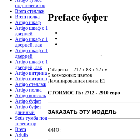
под телевизор
Brem стеллаж
Preface буфет
Brem полка
Artigo шкаф
Artigo шкаф с 1
дверцей
Artigo шкаф с 1
дверцей, лак
Artigo шкаф с 1
дверцей
Artigo шкаф с 1
дверцей, лак
Габариты – 212 x 83 x 52 см
Artigo витрина
5 возможных цветов
Artigo витрина
Ламинированная плита E1
Artigo стеллаж
Artigo полка
СТОИМОСТЬ: 2712 - 2910 евро
Artigo консоль
Artigo буфет
Artigo буфет
ЗАКАЗАТЬ ЭТУ МОДЕЛЬ
длинный
Setis тумба под
телевизор
Brem
ФИО:
Adulis