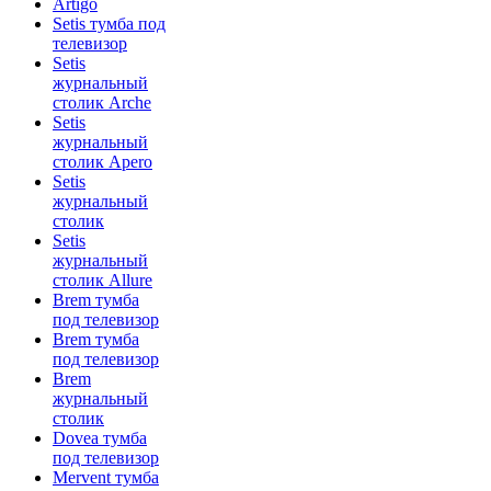
Artigo
Setis тумба под
телевизор
Setis
журнальный
столик Arche
Setis
журнальный
столик Apero
Setis
журнальный
столик
Setis
журнальный
столик Allure
Brem тумба
под телевизор
Brem тумба
под телевизор
Brem
журнальный
столик
Dovea тумба
под телевизор
Mervent тумба