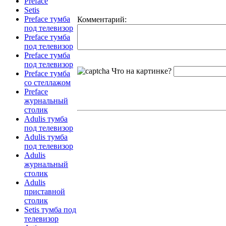
Preface
Setis
Preface тумба
Комментарий:
под телевизор
Preface тумба
под телевизор
Preface тумба
под телевизор
Что на картинке?
Preface тумба
со стеллажом
Preface
журнальный
столик
Adulis тумба
под телевизор
Adulis тумба
под телевизор
Adulis
журнальный
столик
Adulis
приставной
столик
Setis тумба под
телевизор