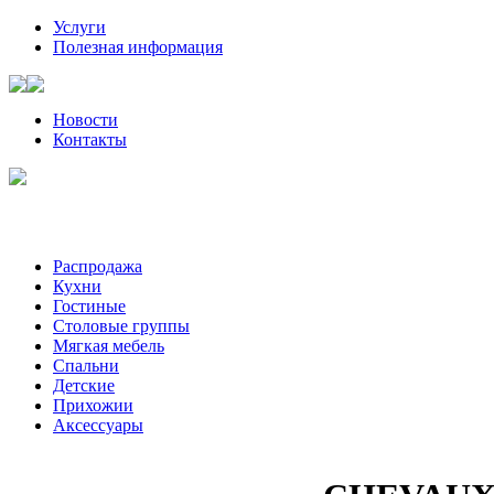
Услуги
Полезная информация
Новости
Контакты
Санкт-Петербург, Волынский пер, д. 2 | +7 (921) 905-08-08
Пожалуйста, звоните за час-два до визита к нам
Распродажа
Кухни
Гостиные
Столовые группы
Мягкая мебель
Спальни
Детские
Прихожии
Аксессуары