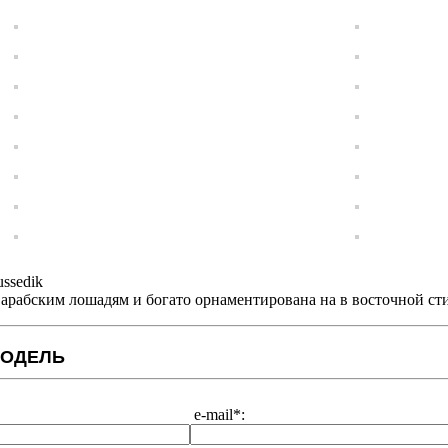
ssedik
арабским лошадям и богато орнаментирована на в восточной ст
МОДЕЛЬ
e-mail*: