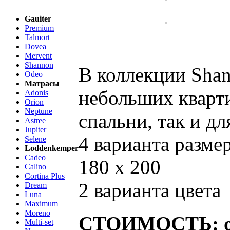
Gauiter
Premium
Talmort
Dovea
Mervent
Shannon
В коллекции Shan
Odeo
Матрасы
небольших кварти
Adonis
Orion
Neptune
спальни, так и дл
Astree
Jupiter
4 варианта размер
Selene
Loddenkemper
Cadeo
180 x 200
Calino
Cortina Plus
2 варианта цвета
Dream
Luna
Maximum
Moreno
СТОИМОСТЬ: от
Multi-set