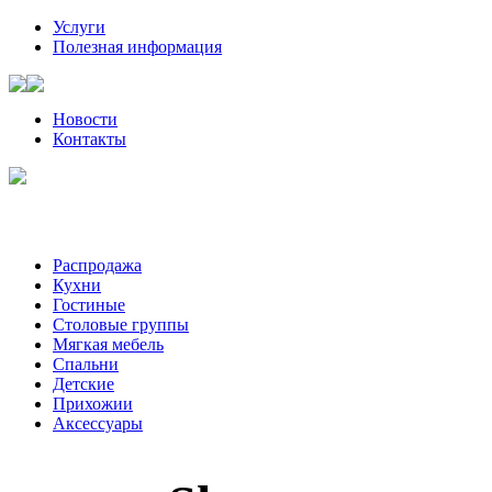
Услуги
Полезная информация
Новости
Контакты
Санкт-Петербург, Волынский пер, д. 2 | +7 (921) 905-08-08
Пожалуйста, звоните за час-два до визита к нам
Распродажа
Кухни
Гостиные
Столовые группы
Мягкая мебель
Спальни
Детские
Прихожии
Аксессуары