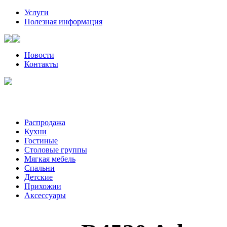
Услуги
Полезная информация
Новости
Контакты
Санкт-Петербург, Волынский пер, д. 2 | +7 (921) 905-08-08
Пожалуйста, звоните за час-два до визита к нам
Распродажа
Кухни
Гостиные
Столовые группы
Мягкая мебель
Спальни
Детские
Прихожии
Аксессуары