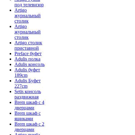
под телевизор
Artigo
журнальный
столик
Artigo
журнальный
столик
Artigo столик
приставной
Preface буфет
Adulis полка
Adulis консоль
Adulis буфет
189cm
Adulis Буфет
227cm
Setis консоль
раздвижная
Brem шкаф с 4
дверцами
Brem шкаф с
ящиками
Brem шкаф с 2
дверцами
Artigo тумба