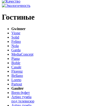
Гостиные
Gwinner
Vione
Solid
Felino
Nola
Garda
MediaConcept
Piana
Bohle
Casale
Florenz
Bellano
Loreto
Partout
Gauiter
Brem буфет
Artigo тумба
под телевизор
Artigo тумба