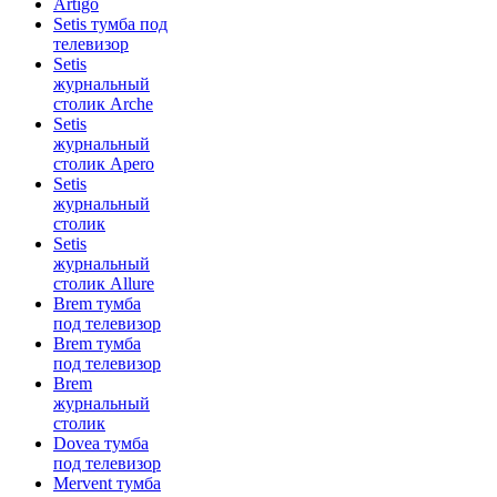
Artigo
Setis тумба под
телевизор
Setis
журнальный
столик Arche
Setis
журнальный
столик Apero
Setis
журнальный
столик
Setis
журнальный
столик Allure
Brem тумба
под телевизор
Brem тумба
под телевизор
Brem
журнальный
столик
Dovea тумба
под телевизор
Mervent тумба