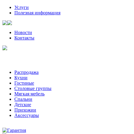
Услуги
Полезная информация
Новости
Контакты
Санкт-Петербург, Волынский пер, д. 2 | +7 (921) 905-08-08
Пожалуйста, звоните за час-два до визита к нам
Распродажа
Кухни
Гостиные
Столовые группы
Мягкая мебель
Спальни
Детские
Прихожии
Аксессуары