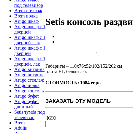
под телевизор
Brem стеллаж
Brem полка
Setis консоль раздв
Artigo шкаф
Artigo шкаф с 1
дверцей
Artigo шкаф с 1
дверцей, лак
Artigo шкаф с 1
дверцей
Artigo шкаф с 1
дверцей, лак
Габариты – 110x76x52/102/152/202 см
Artigo витрина
плита E1, белый лак
Artigo витрина
Artigo стеллаж
СТОИМОСТЬ: 1084 евро
Artigo полка
Artigo консоль
Artigo буфет
ЗАКАЗАТЬ ЭТУ МОДЕЛЬ
Artigo буфет
длинный
Setis тумба под
телевизор
ФИО:
Brem
Adulis