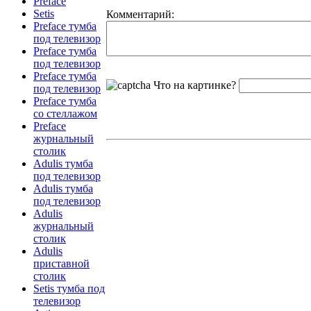
Preface
Setis
Комментарий:
Preface тумба
под телевизор
Preface тумба
под телевизор
Preface тумба
Что на картинке?
под телевизор
Preface тумба
со стеллажом
Preface
журнальный
столик
Adulis тумба
под телевизор
Adulis тумба
под телевизор
Adulis
журнальный
столик
Adulis
приставной
столик
Setis тумба под
телевизор