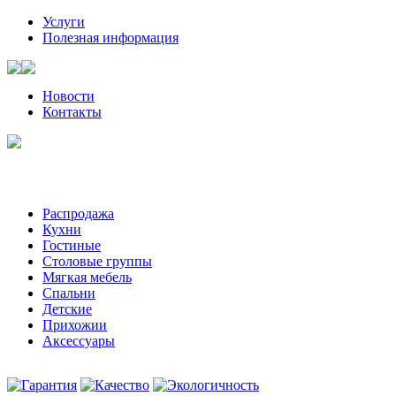
Услуги
Полезная информация
Новости
Контакты
Санкт-Петербург, Волынский пер, д. 2 | +7 (921) 905-08-08
Пожалуйста, звоните за час-два до визита к нам
Распродажа
Кухни
Гостиные
Столовые группы
Мягкая мебель
Спальни
Детские
Прихожии
Аксессуары