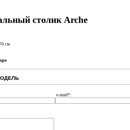
нальный столик Arche
70 см
вро
МОДЕЛЬ
e-mail*: