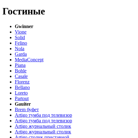
Гостиные
Gwinner
Vione
Solid
Felino
Nola
Garda
MediaConcept
Piana
Bohle
Casale
Florenz
Bellano
Loreto
Partout
Gauiter
Brem буфет
Artigo тумба под телевизор
Artigo тумба под телевизор
Artigo журнальный столик
Artigo журнальный столик
Artigo столик приставной