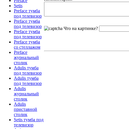
Preface
Setis
Preface тумба
под телевизор
Preface тумба
под телевизор
Что на картинке?
Preface тумба
под телевизор
Preface тумба
со стеллажом
Preface
журнальный
столик
Adulis тумба
под телевизор
Adulis тумба
под телевизор
Adulis
журнальный
столик
Adulis
приставной
столик
Setis тумба под
телевизор