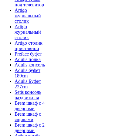
под телевизор
Artigo
журнальный
столик
Artigo
журнальный
столик
Artigo столик
приставной
Preface буфет
Adulis полка
Adulis консоль
Adulis буфет
189cm
Adulis Буфет
227cm
Setis консоль
раздвижная
Brem шкаф с 4
дверцами
Brem шкаф с
ящиками
Brem шкаф с 2
дверцами
Artigo тумба