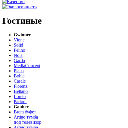
Гостиные
Gwinner
Vione
Solid
Felino
Nola
Garda
MediaConcept
Piana
Bohle
Casale
Florenz
Bellano
Loreto
Partout
Gauiter
Brem буфет
Artigo тумба
под телевизор
Artigo тумба