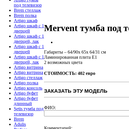
под телевизор
Brem стеллаж
Brem полка
Artigo шкаф
Mervent тумба под 
Artigo шкаф с 1
дверцей
Artigo шкаф с 1
дверцей, лак
Artigo шкаф с 1
дверцей
Габариты – 64/90х 65х 64/31 см
Artigo шкаф с 1
Ламинированная плита E1
дверцей, лак
2 возможных цвета
Artigo витрина
Artigo витрина
СТОИМОСТЬ: 402 евро
Artigo стеллаж
Artigo полка
Artigo консоль
ЗАКАЗАТЬ ЭТУ МОДЕЛЬ
Artigo буфет
Artigo буфет
длинный
ФИО:
Setis тумба под
телевизор
Brem
Adulis
Комментарий: