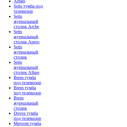
Artigo
Setis тумба под
телевизор
Setis
журнальный
столик Arche
Setis
журнальный
столик Apero
Setis
журнальный
столик
Setis
журнальный
столик Allure
Brem тумба
под телевизор
Brem тумба
под телевизор
Brem
журнальный
столик
Dovea тумба
под телевизор
Mervent тумба