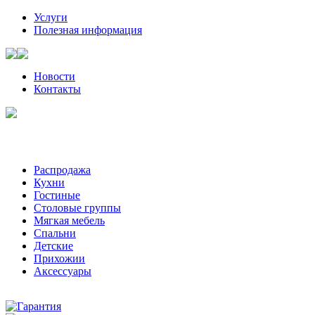
Услуги
Полезная информация
Новости
Контакты
Санкт-Петербург, Волынский пер, д. 2 | +7 (921) 905-08-08
Пожалуйста, звоните за час-два до визита к нам
Распродажа
Кухни
Гостиные
Столовые группы
Мягкая мебель
Спальни
Детские
Прихожии
Аксессуары